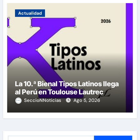
Actualidad
La 10.ª Bienal Tipos Latinos llega
al Perú en Toulouse Lautrec
SeccioNNoticias
Ago 5, 2026
B