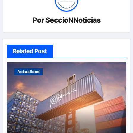
Por
SeccioNNoticias
Related Post
Actualidad