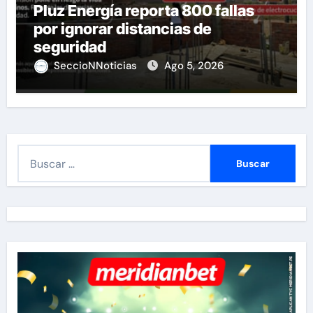
Pluz Energía reporta 800 fallas
por ignorar distancias de
seguridad
SeccioNNoticias
Ago 5, 2026
B
u
s
c
a
r
: