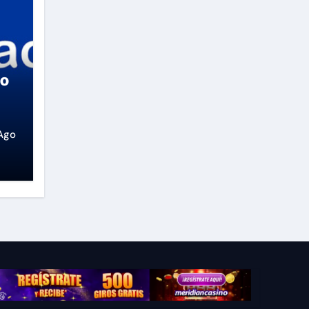
so
Ago