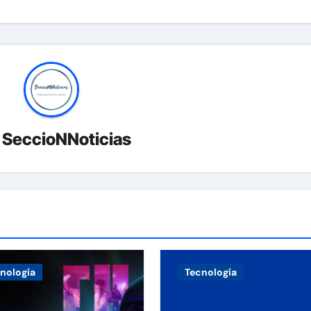
r
SeccioNNoticias
nología
Tecnología