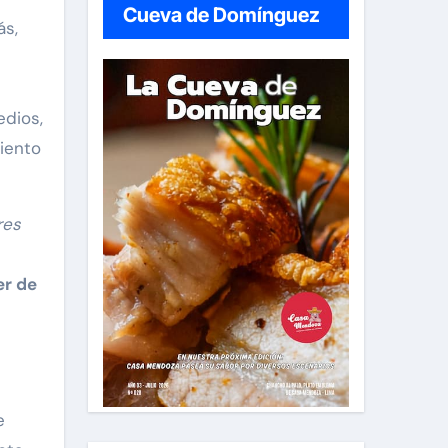
Cueva de Domínguez
ás,
edios,
iento
res
er de
e