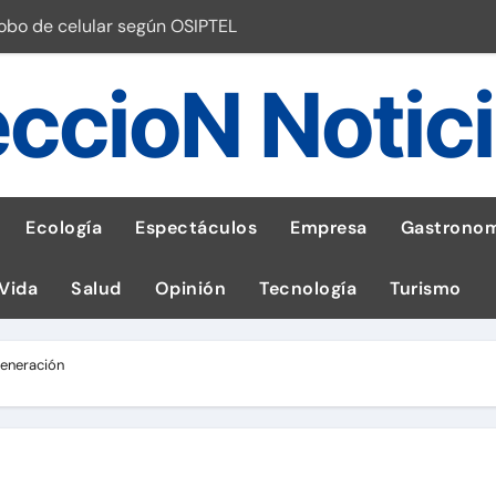
robo de celular según OSIPTEL
a: guía para las familias
ccioN Notic
stal: ¡Descarga la app de Meridianbet y gana una jugada gratis 
 inspirado en la fuerza de un volcán
entrega 1,600 equipos educativos
Ecología
Espectáculos
Empresa
Gastronom
ogía impulsa la salud materna
 Vida
Salud
Opinión
Tecnología
Turismo
las por ignorar distancias de seguridad
llega al Perú en Toulouse Lautrec
generación
emisiones de GEI en sus operaciones