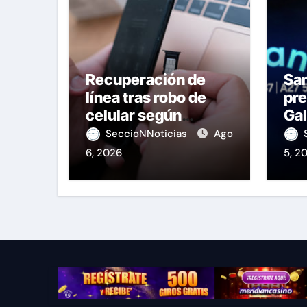
Recuperación de
Sa
línea tras robo de
pre
celular según
Gal
OSIPTEL
de
SeccioNNoticias
Ago
6, 2026
5, 2