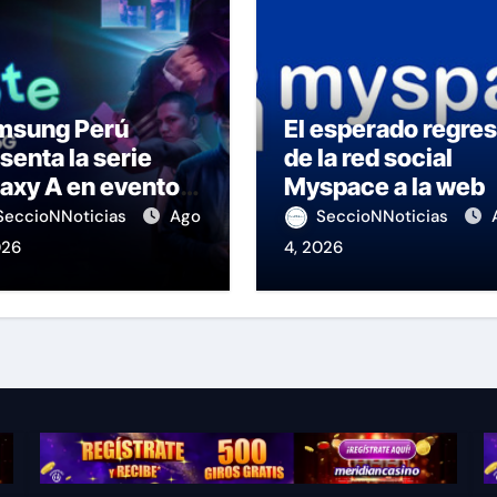
msung Perú
El esperado regre
senta la serie
de la red social
axy A en evento
Myspace a la web
 K-Pop
SeccioNNoticias
Ago
SeccioNNoticias
026
4, 2026