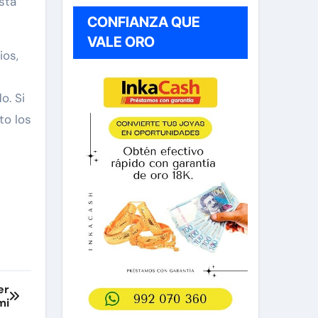
sta
CONFIANZA QUE
VALE ORO
ios,
o. Si
to los
er
mi