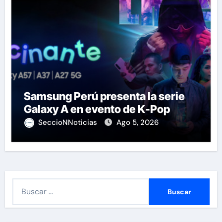
Samsung Perú presenta la serie
Galaxy A en evento de K-Pop
SeccioNNoticias
Ago 5, 2026
B
u
s