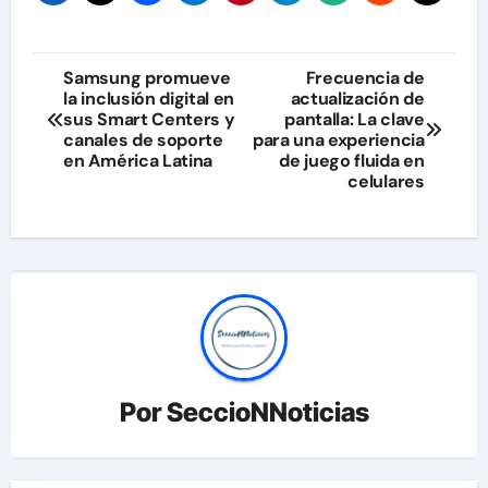
Navegación
Samsung promueve
Frecuencia de
la inclusión digital en
actualización de
de
sus Smart Centers y
pantalla: La clave
canales de soporte
para una experiencia
entradas
en América Latina
de juego fluida en
celulares
Por
SeccioNNoticias