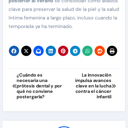
posterior al verano
se consolidan como aliados
clave para preservar la salud de la piel y la salud
íntima femenina a largo plazo, incluso cuando la
temporada ya ha terminado.
Navegación
¿Cuándo es
La innovación
necesaria una
impulsa avances
de
prótesis dental y por
clave en la lucha
qué no conviene
contra el cáncer
entradas
postergarla?
infantil