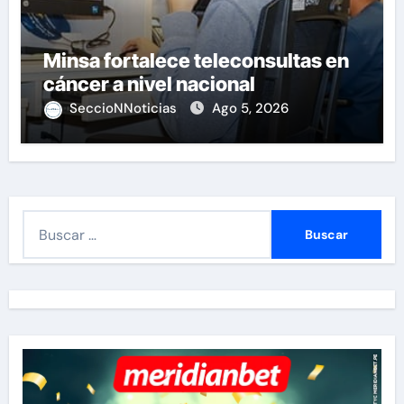
Minsa fortalece teleconsultas en
cáncer a nivel nacional
SeccioNNoticias
Ago 5, 2026
B
u
s
c
a
r
: