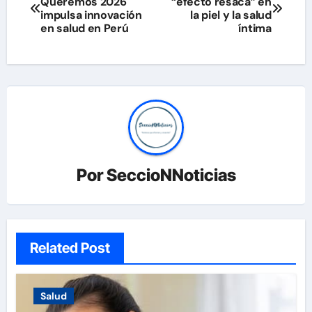
Queremos 2026
“efecto resaca” en
de
impulsa innovación
la piel y la salud
en salud en Perú
íntima
entradas
Por
SeccioNNoticias
Related Post
Salud