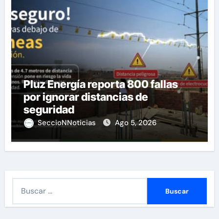
Pluz Energía reporta 800 fallas
por ignorar distancias de
seguridad
SeccioNNoticias
Ago 5, 2026
B
u
s