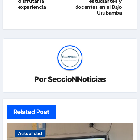
disfrutar la
estudiantes y
entradas
experiencia
docentes en el Bajo
Urubamba
Por
SeccioNNoticias
Related Post
Actualidad