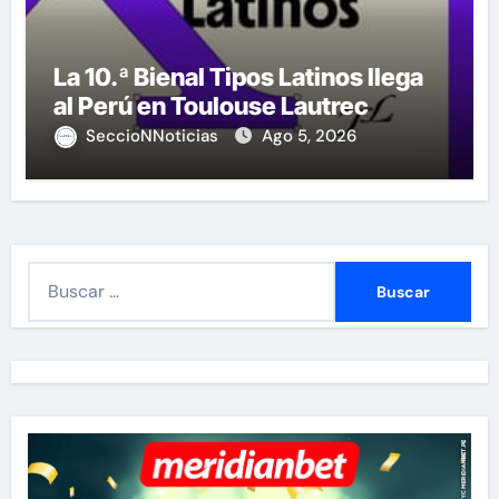
La 10.ª Bienal Tipos Latinos llega
al Perú en Toulouse Lautrec
SeccioNNoticias
Ago 5, 2026
B
u
s
c
a
r
: