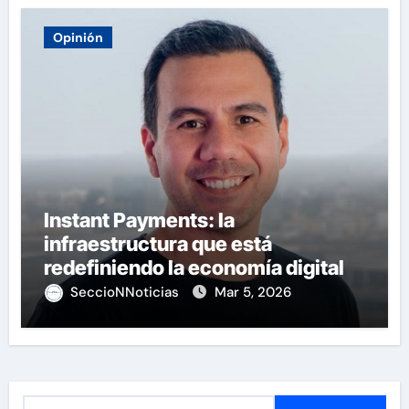
Opinión
Instant Payments: la
infraestructura que está
redefiniendo la economía digital
SeccioNNoticias
Mar 5, 2026
B