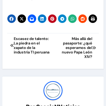
Navegación
Escasez de talento:
Más allá del
La piedra en el
pasaporte: ¿qué
de
zapato de la
esperamos del
industria TI peruana
nuevo Papa León
entradas
XIV?