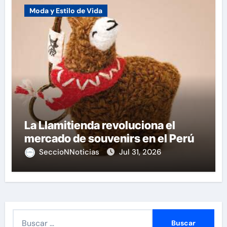
Moda y Estilo de Vida
La Llamitienda revoluciona el
mercado de souvenirs en el Perú
SeccioNNoticias
Jul 31, 2026
B