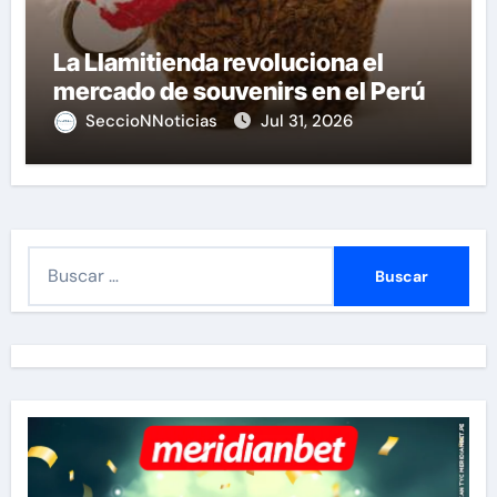
La Llamitienda revoluciona el
mercado de souvenirs en el Perú
SeccioNNoticias
Jul 31, 2026
B
u
s
c
a
r
: