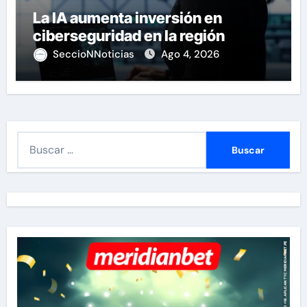
La IA aumenta inversión en
ciberseguridad en la región
SeccioNNoticias
Ago 4, 2026
B
u
s
c
a
r
: