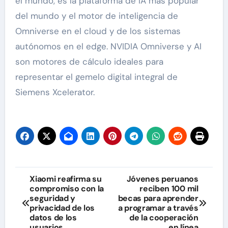
el mundo, es la plataforma de IA más popular
del mundo y el motor de inteligencia de
Omniverse en el cloud y de los sistemas
autónomos en el edge. NVIDIA Omniverse y AI
son motores de cálculo ideales para
representar el gemelo digital integral de
Siemens Xcelerator.
Navegación
Xiaomi reafirma su
Jóvenes peruanos
compromiso con la
reciben 100 mil
de
seguridad y
becas para aprender
privacidad de los
a programar a través
entradas
datos de los
de la cooperación
usuarios
en línea