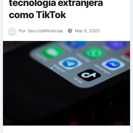
tecnología extranjera
como TikTok
Por
SeccioNNoticias
Mar 6, 2023