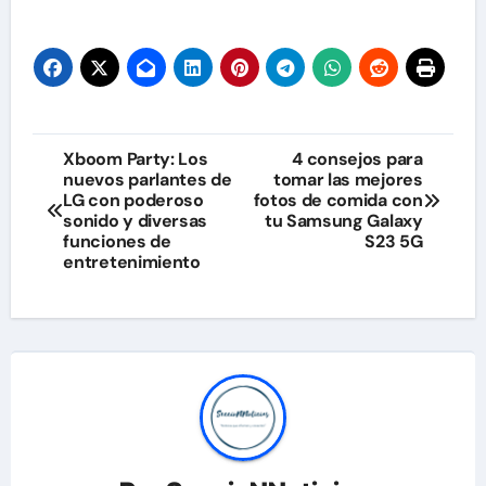
Navegación
Xboom Party: Los
4 consejos para
nuevos parlantes de
tomar las mejores
de
LG con poderoso
fotos de comida con
sonido y diversas
tu Samsung Galaxy
entradas
funciones de
S23 5G
entretenimiento