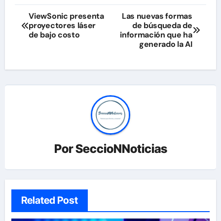
Navegación
ViewSonic presenta
Las nuevas formas
proyectores láser
de búsqueda de
de
de bajo costo
información que ha
generado la AI
entradas
Por
SeccioNNoticias
Related Post