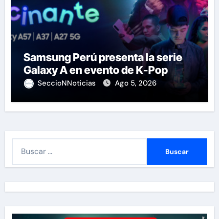
Samsung Perú presenta la serie
Galaxy A en evento de K-Pop
SeccioNNoticias
Ago 5, 2026
B
u
s
c
a
r