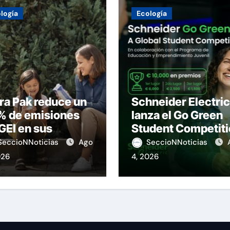
logía
Ecología
ra Pak reduce un
Schneider Electric
% de emisiones
lanza el Go Green
GEI en sus
Student Competit
eraciones
SeccioNNoticias
Ago
SeccioNNoticias
026
4, 2026