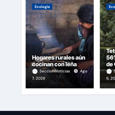
Ecología
Eco
Tet
Hogares rurales aún
56
cocinan con leña
de 
op
SeccioNNoticias
Ago
7, 2026
6, 2