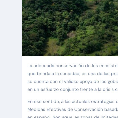
La adecuada conservación de los ecosistemas naturales, incluyendo todos sus recursos y los servicios
que brinda a la sociedad, es una de las pri
se cuenta con el valioso apoyo de los gobi
en un esfuerzo conjunto frente a la crisis
En ese sentido, a las actuales estrategia
Medidas Efectivas de Conservación basada
en español. Son aquellas zonas delimitada