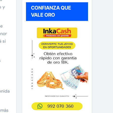
s y
CONFIANZA QUE
VALE ORO
de
enor
 si
s
enida
demás