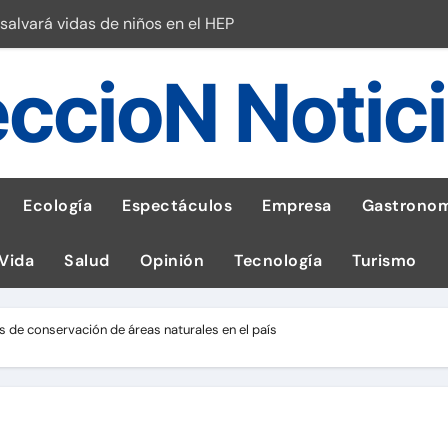
salvará vidas de niños en el HEP
l Perú
ccioN Notic
esas en Latam
 con leña
ncer de hígado
Ecología
Espectáculos
Empresa
Gastronom
emisiones de GEI en sus operaciones
 Vida
Salud
Opinión
Tecnología
Turismo
robo de celular según OSIPTEL
a: guía para las familias
 de conservación de áreas naturales en el país
tistas peruanos del IPD