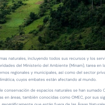
oridades del Ministerio del Ambiente (Minam), tarea en l
ernos regionales y municipales, así como del sector priv
 climática, cuyos embates están afectando al mundo.
s de conservación de espacios naturales se han sumado 
s en áreas, también conocidas como OMEC, por sus sig
s geográficamente que están fuera de las Áreas Natural