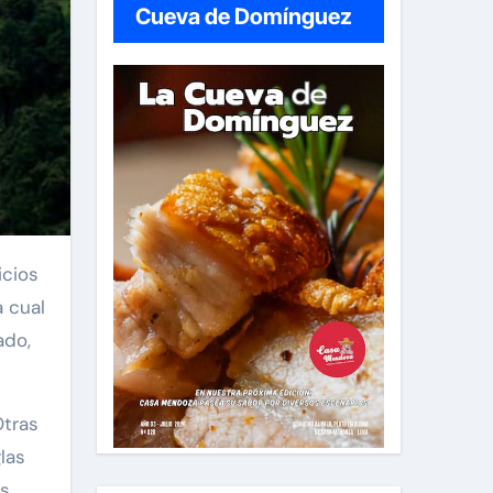
Cueva de Domínguez
a cual
ado,
Otras
las
es