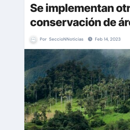
Se implementan otr
conservación de áre
Por
SeccioNNoticias
Feb 14, 2023