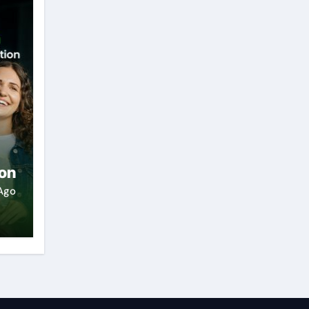
ion
Ago