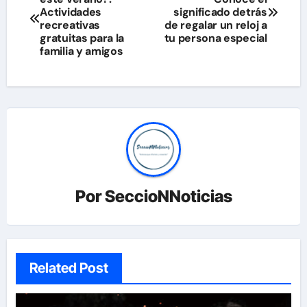
de
Actividades
significado detrás
recreativas
de regalar un reloj a
entradas
gratuitas para la
tu persona especial
familia y amigos
Por
SeccioNNoticias
Related Post