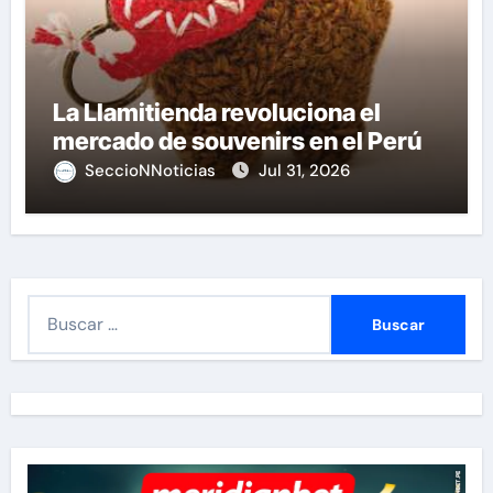
La Llamitienda revoluciona el
mercado de souvenirs en el Perú
SeccioNNoticias
Jul 31, 2026
B
u
s
c
a
r