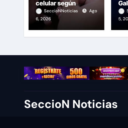
celular según
Gal
OSIPTEL
de
SeccioNNoticias
Ago
6, 2026
5, 2
SeccioN Noticias