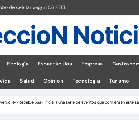
robo de celular según OSIPTEL
a: guía para las familias
ccioN Notic
stal: ¡Descarga la app de Meridianbet y gana una jugada gratis 
 inspirado en la fuerza de un volcán
entrega 1,600 equipos educativos
Ecología
Espectáculos
Empresa
Gastronom
ogía impulsa la salud materna
 Vida
Salud
Opinión
Tecnología
Turismo
las por ignorar distancias de seguridad
llega al Perú en Toulouse Lautrec
rso: ex-Rebelde Saak iniciará una serie de eventos que comienzan este s
emisiones de GEI en sus operaciones