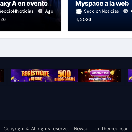
axy A en evento
Myspace a la web
 K-Pop
SeccioNNoticias
Ago
SeccioNNoticias
026
4, 2026
Copyright © All rights reserved
|
Newsair
por
Themeansar
.