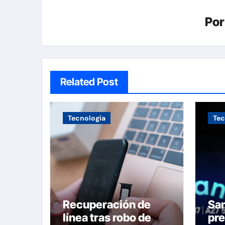
Po
Related Post
Tecnología
Tec
Recuperación de
Sa
línea tras robo de
pre