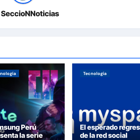
r
SeccioNNoticias
nología
Tecnología
msung Perú
El esperado regre
senta la serie
de la red social