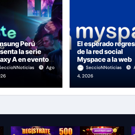
msung Perú
El esperado regre
senta la serie
de la red social
axy A en evento
Myspace a la web
 K-Pop
SeccioNNoticias
Ago
SeccioNNoticias
026
4, 2026