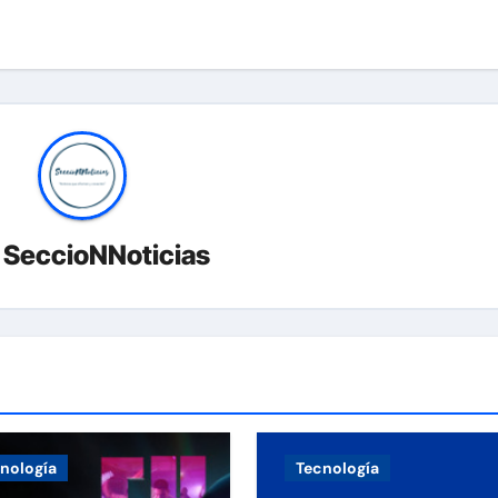
r
SeccioNNoticias
nología
Tecnología