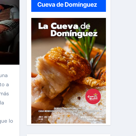
Cueva de Domínguez
 una
to a
 más
la
que lo