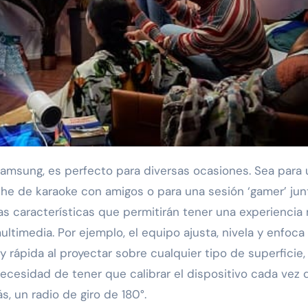
 Samsung, es perfecto para diversas ocasiones. Sea para
che de karaoke con amigos o para una sesión ‘gamer’ jun
as características que permitirán tener una experiencia
ultimedia. Por ejemplo, el equipo ajusta, nivela y enfoca 
rápida al proyectar sobre cualquier tipo de superficie,
necesidad de tener que calibrar el dispositivo cada vez 
, un radio de giro de 180°.