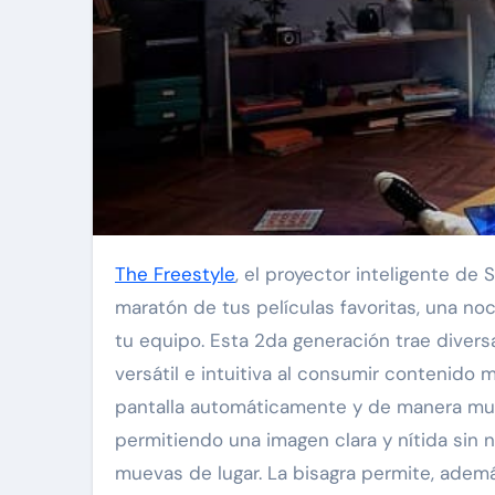
The Freestyle
, el proyector inteligente de
maratón de tus películas favoritas, una no
tu equipo. Esta 2da generación trae divers
versátil e intuitiva al consumir contenido m
pantalla automáticamente y de manera muy 
permitiendo una imagen clara y nítida sin 
muevas de lugar. La bisagra permite, además