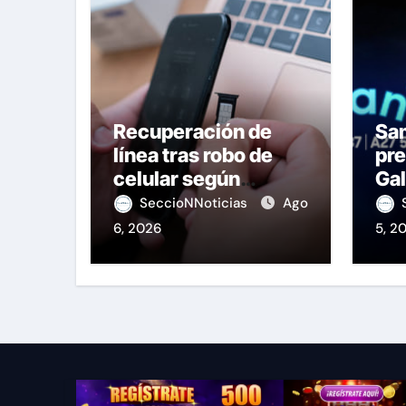
Recuperación de
Sa
línea tras robo de
pre
celular según
Gal
OSIPTEL
de
SeccioNNoticias
Ago
6, 2026
5, 2