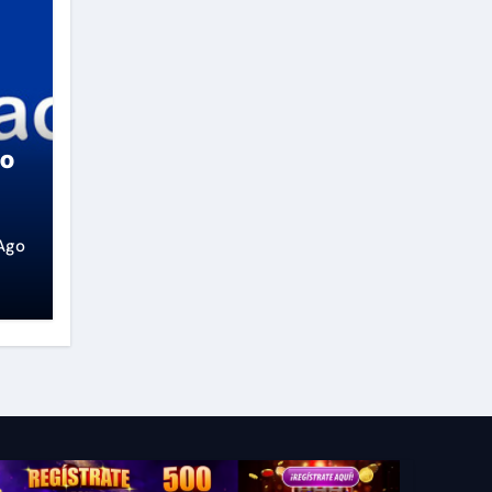
so
Ago