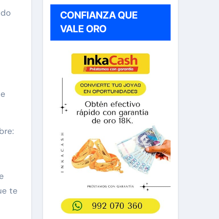
ndo
CONFIANZA QUE
VALE ORO
te
bre:
e
ue te