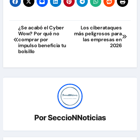
Navegación
¿Se acabó el Cyber
Los ciberataques
Wow? Por qué no
más peligrosos para
de
comprar por
las empresas en
impulso beneficia tu
2026
entradas
bolsillo
Por
SeccioNNoticias