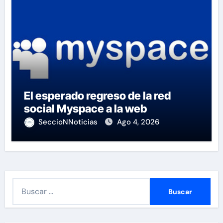
El esperado regreso de la red
social Myspace a la web
SeccioNNoticias
Ago 4, 2026
B
u
s