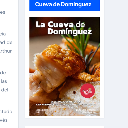
Cueva de Domínguez
les
cia
dad de
Arthur
 de
 las
 del
ectado
avés