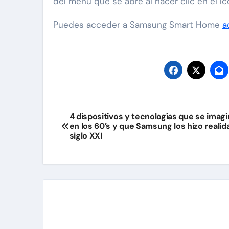
del menú que se abre al hacer clic en el íc
Puedes acceder a Samsung Smart Home
a
Navegación
4 dispositivos y tecnologías que se imag
en los 60’s y que Samsung los hizo realid
de
siglo XXI
entradas