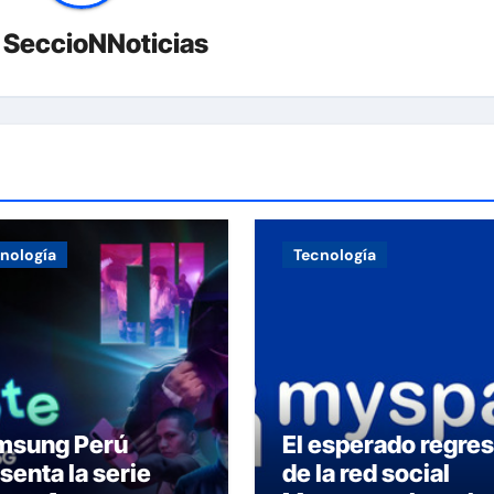
r
SeccioNNoticias
nología
Tecnología
msung Perú
El esperado regre
senta la serie
de la red social