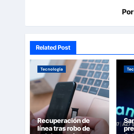
Po
Related Post
Tecnología
Tec
Recuperación de
Sa
línea tras robo de
pre