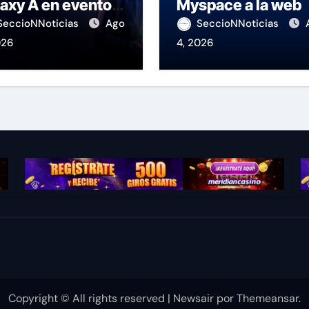
axy A en evento
Myspace a la web
 K-Pop
SeccioNNoticias
Ago
SeccioNNoticias
026
4, 2026
Copyright © All rights reserved
|
Newsair
por
Themeansar
.