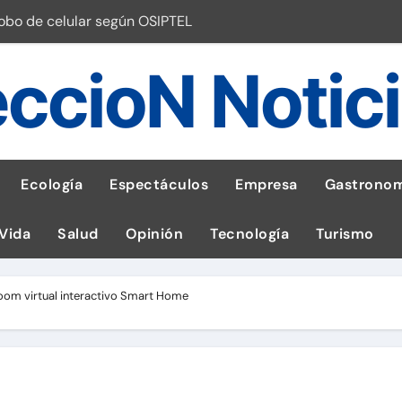
robo de celular según OSIPTEL
a: guía para las familias
ccioN Notic
stal: ¡Descarga la app de Meridianbet y gana una jugada gratis 
 inspirado en la fuerza de un volcán
entrega 1,600 equipos educativos
Ecología
Espectáculos
Empresa
Gastronom
ogía impulsa la salud materna
 Vida
Salud
Opinión
Tecnología
Turismo
las por ignorar distancias de seguridad
llega al Perú en Toulouse Lautrec
om virtual interactivo Smart Home
emisiones de GEI en sus operaciones