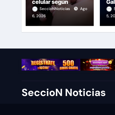
celular según
Gal
OSIPTEL
de
SeccioNNoticias
Ago
6, 2026
5, 2
SeccioN Noticias