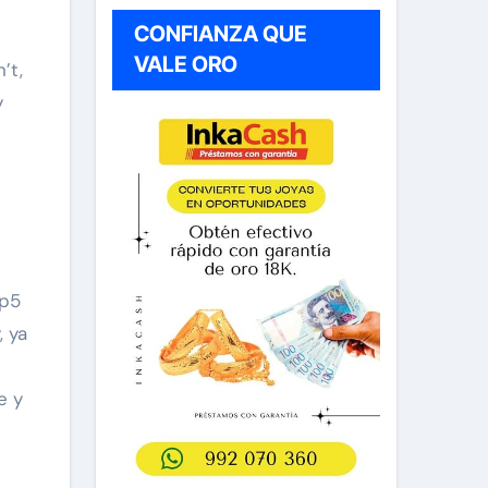
CONFIANZA QUE
VALE ORO
’t,
y
ip5
 ya
e y