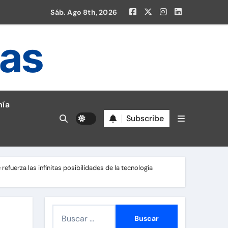
Sáb. Ago 8th, 2026
ias
ía
Subscribe
en la Liga 1!
efuerza las infinitas posibilidades de la tecnología
B
u