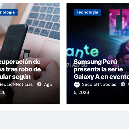
nología
Tecnología
cuperación de
Samsung Perú
ea tras robo de
presenta la serie
ular según
Galaxy A en event
IPTEL
de K-Pop
SeccioNNoticias
Ago
SeccioNNoticias
026
5, 2026