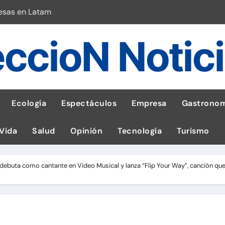
esas en Latam
 con leña
ccioN Notic
ncer de hígado
emisiones de GEI en sus operaciones
robo de celular según OSIPTEL
Ecología
Espectáculos
Empresa
Gastronom
a: guía para las familias
 Vida
Salud
Opinión
Tecnología
Turismo
stal: ¡Descarga la app de Meridianbet y gana una jugada gratis 
 inspirado en la fuerza de un volcán
 debuta como cantante en Video Musical y lanza “Flip Your Way”, canción que r
l Perú