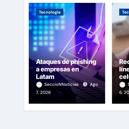
Tecnología
Tec
Ataques de phishing
Re
a empresas en
lín
Latam
cel
OS
SeccioNNoticias
Ago
7, 2026
6, 2