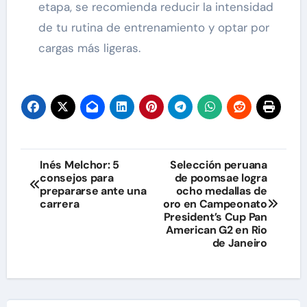
etapa, se recomienda reducir la intensidad
de tu rutina de entrenamiento y optar por
cargas más ligeras.
Navegación
Inés Melchor: 5
Selección peruana
consejos para
de poomsae logra
de
prepararse ante una
ocho medallas de
carrera
oro en Campeonato
entradas
President’s Cup Pan
American G2 en Rio
de Janeiro