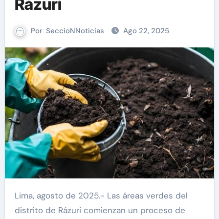
Rázuri
Por
SeccioNNoticias
Ago 22, 2025
Lima, agosto de 2025.- Las áreas verdes del
distrito de Rázuri comienzan un proceso de