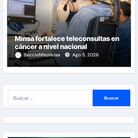
Minsa fortalece teleconsultas en
cáncer a nivel nacional
SeccioNNoticias
Ago 5, 2026
B
u
s
c
a
r