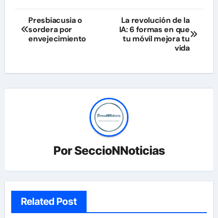
Navegación
Presbiacusia o
La revolución de la
sordera por
IA: 6 formas en que
de
envejecimiento
tu móvil mejora tu
vida
entradas
Por
SeccioNNoticias
Related Post