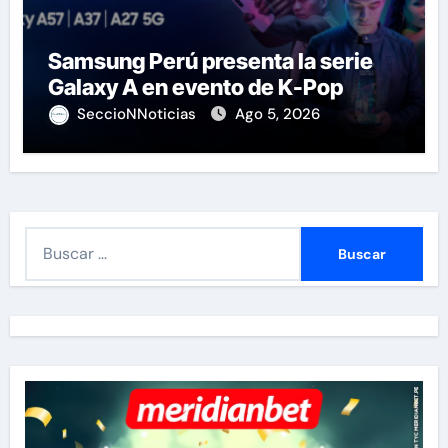
Samsung Perú presenta la serie
Galaxy A en evento de K-Pop
SeccioNNoticias
Ago 5, 2026
B
u
s
c
a
r
: