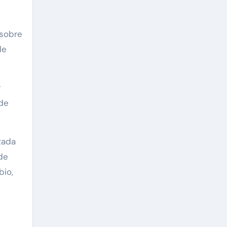
 sobre
de
r
de
zada
de
bio,