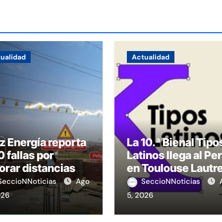
ualidad
Actualidad
z Energía reporta
La 10.ª Bienal Tipo
 fallas por
Latinos llega al Pe
orar distancias
en Toulouse Lautr
seguridad
SeccioNNoticias
Ago
SeccioNNoticias
026
5, 2026