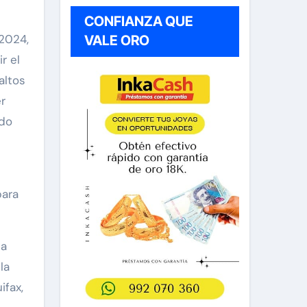
CONFIANZA QUE
 2024,
VALE ORO
r el
altos
r
rdo
para
 a
la
ifax,