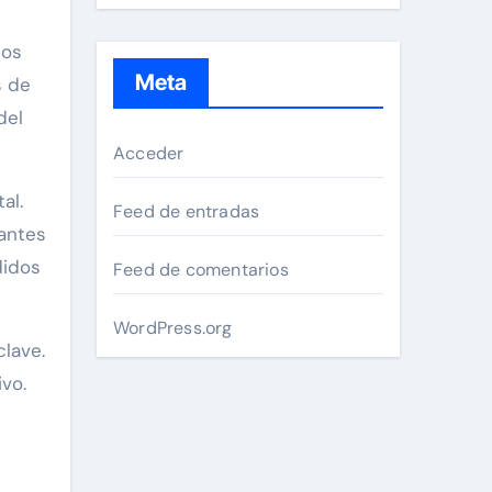
ios
Meta
s de
del
Acceder
al.
Feed de entradas
vantes
didos
Feed de comentarios
WordPress.org
clave.
vo.