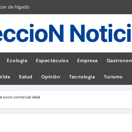
ncer de hígado
emisiones de GEI en sus operaciones
ccioN Notic
robo de celular según OSIPTEL
a: guía para las familias
stal: ¡Descarga la app de Meridianbet y gana una jugada gratis 
Ecología
Espectáculos
Empresa
Gastronom
 inspirado en la fuerza de un volcán
 Vida
Salud
Opinión
Tecnología
Turismo
entrega 1,600 equipos educativos
ogía impulsa la salud materna
l socio comercial ideal
 con leña