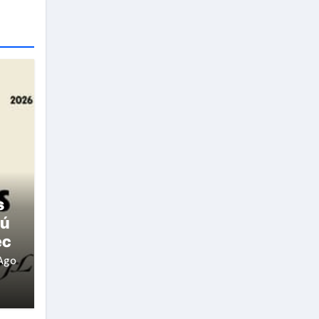
s
rú
ec
Ago