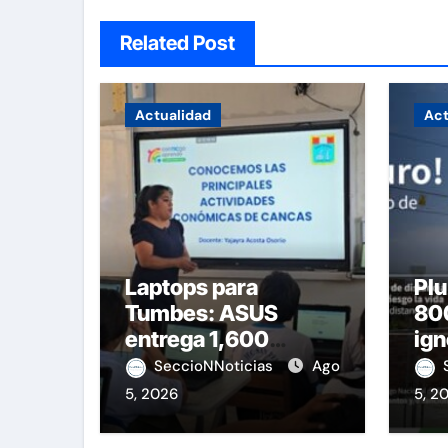
Related Post
Actualidad
Act
Laptops para
Plu
Tumbes: ASUS
800
entrega 1,600
ign
equipos educativos
de 
SeccioNNoticias
Ago
5, 2026
5, 2