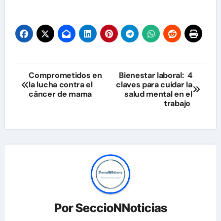
Navegación
Comprometidos en
Bienestar laboral: 4
la lucha contra el
claves para cuidar la
de
cáncer de mama
salud mental en el
trabajo
entradas
Por
SeccioNNoticias