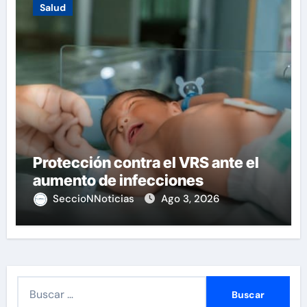
Salud
Protección contra el VRS ante el
aumento de infecciones
SeccioNNoticias
Ago 3, 2026
B
u