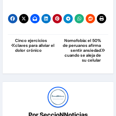
Navegación
Cinco ejercicios
Nomofobia: el 50%
claves para aliviar el
de peruanos afirma
de
dolor crónico
sentir ansiedad
cuando se aleja de
entradas
su celular
Por
SeccioNNoticias