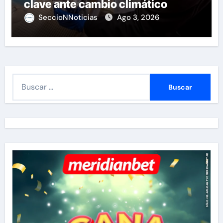
clave ante cambio climático
SeccioNNoticias
Ago 3, 2026
B
u
s
c
a
r
: