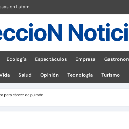
esas en Latam
 con leña
ccioN Notic
ncer de hígado
emisiones de GEI en sus operaciones
robo de celular según OSIPTEL
Ecología
Espectáculos
Empresa
Gastronom
a: guía para las familias
 Vida
Salud
Opinión
Tecnología
Turismo
stal: ¡Descarga la app de Meridianbet y gana una jugada gratis 
 inspirado en la fuerza de un volcán
ica para cáncer de pulmón
l Perú