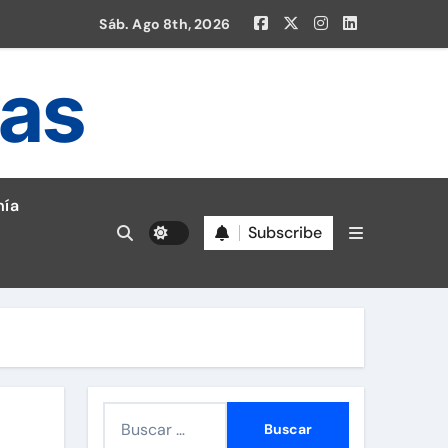
Sáb. Ago 8th, 2026
ias
ía
Subscribe
en la Liga 1!
B
u