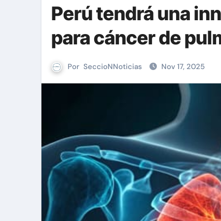
Perú tendrá una inn
para cáncer de pu
Por
SeccioNNoticias
Nov 17, 2025