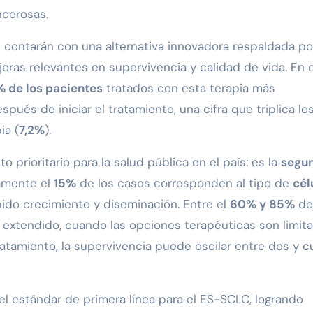
ncerosas.
s contarán con una alternativa innovadora respaldada po
ras relevantes en supervivencia y calidad de vida. En e
% de los pacientes
tratados con esta terapia más
pués de iniciar el tratamiento, una cifra que triplica lo
ia (
7,2%
).
 prioritario para la salud pública en el país: es la
segu
amente el
15%
de los casos corresponden al tipo de
cél
pido crecimiento y diseminación. Entre el
60% y 85%
de
 extendido, cuando las opciones terapéuticas son limit
ratamiento, la supervivencia puede oscilar entre dos y c
el estándar de primera línea para el ES-SCLC, logrando