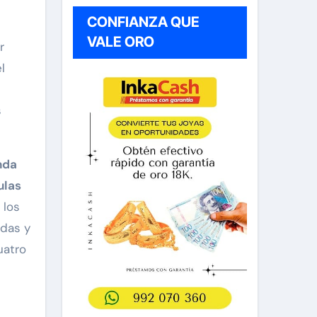
CONFIANZA QUE
VALE ORO
r
l
s
nda
ulas
 los
adas y
uatro