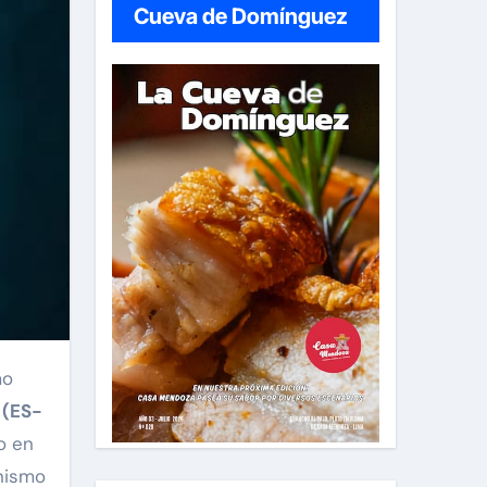
Cueva de Domínguez
o
 (ES-
o en
anismo