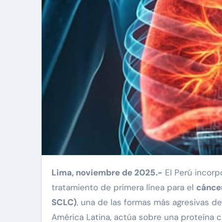
Lima, noviembre de 2025.-
El Perú incorp
tratamiento de primera línea para el
cánce
SCLC)
, una de las formas más agresivas d
América Latina, actúa sobre una proteína c