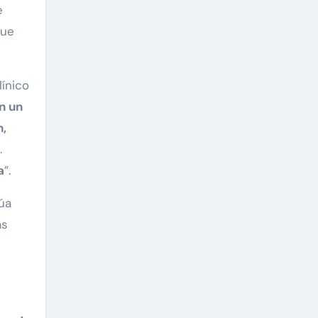
e
que
línico
n un
n,
.
a
”.
úa
as