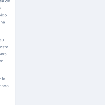
ea de
s
bido
una
 su
 esta
para
an
 la
zando