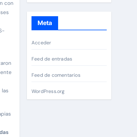
ón con
eses
Meta
S-
Acceder
Feed de entradas
taron
mente
Feed de comentarios
n
 las
WordPress.org
apias
idas