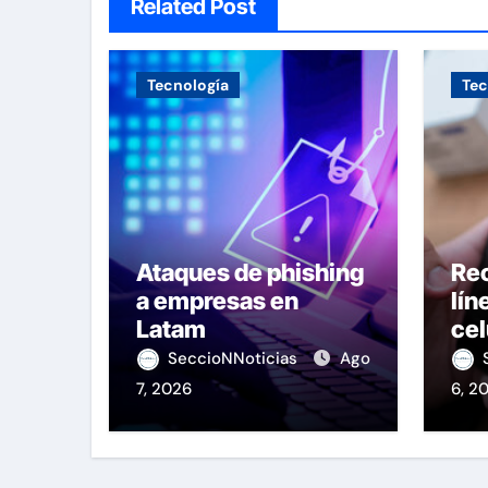
Related Post
Tecnología
Tec
Ataques de phishing
Re
a empresas en
lín
Latam
cel
OS
SeccioNNoticias
Ago
7, 2026
6, 2