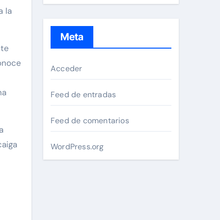
 la
Meta
ste
conoce
Acceder
na
Feed de entradas
Feed de comentarios
a
caiga
WordPress.org