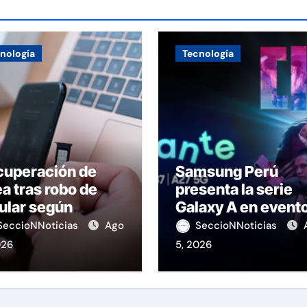
nología
Tecnología
cuperación de
Samsung Perú
ea tras robo de
presenta la serie
ular según
Galaxy A en event
IPTEL
de K-Pop
SeccioNNoticias
Ago
SeccioNNoticias
026
5, 2026