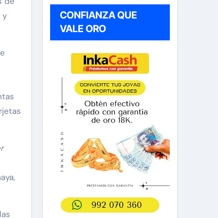
s de
CONFIANZA QUE
y
VALE ORO
te
ntas
rjetas
r
aya,
das