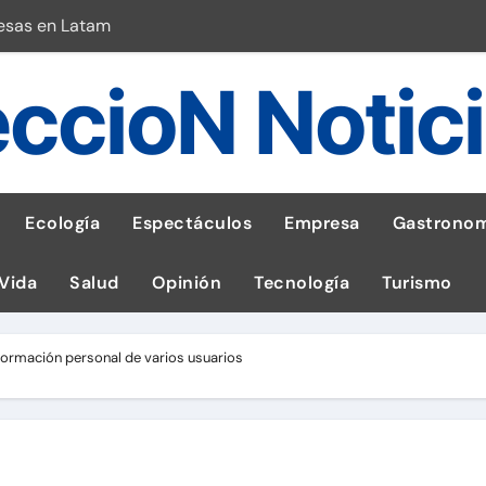
esas en Latam
 con leña
ccioN Notic
ncer de hígado
emisiones de GEI en sus operaciones
robo de celular según OSIPTEL
Ecología
Espectáculos
Empresa
Gastronom
a: guía para las familias
 Vida
Salud
Opinión
Tecnología
Turismo
stal: ¡Descarga la app de Meridianbet y gana una jugada gratis 
 inspirado en la fuerza de un volcán
nformación personal de varios usuarios
l Perú