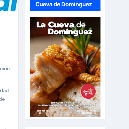
Cueva de Domínguez
ación
idad
 de