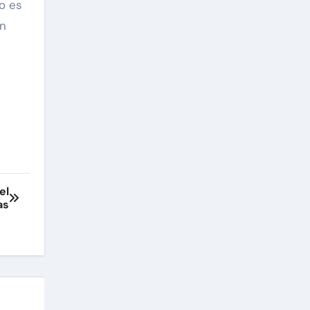
o es
in
el
as