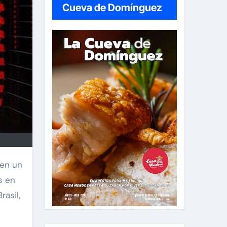
Cueva de Domínguez
en un
s en
rasil,