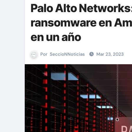
Palo Alto Networks
ransomware en Amé
en un año
Por
SeccioNNoticias
Mar 23, 2023