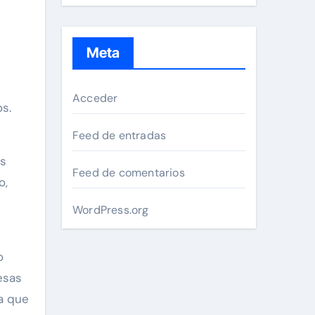
Meta
Acceder
s.
Feed de entradas
es
Feed de comentarios
o,
WordPress.org
o
esas
a que