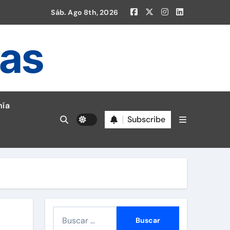
Sáb. Ago 8th, 2026
ias
ía
Subscribe
en la Liga 1!
B
u