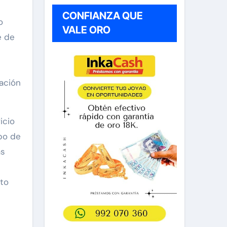
CONFIANZA QUE
o
VALE ORO
e de
ación
icio
obo de
as
lto