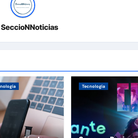
r
SeccioNNoticias
nología
Tecnología