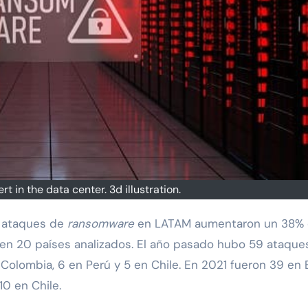
 in the data center. 3d illustration.
os ataques de
ransomware
en LATAM aumentaron un 38% 
s en 20 países analizados. El año pasado hubo 59 ataque
 Colombia, 6 en Perú y 5 en Chile. En 2021 fueron 39 en B
10 en Chile.