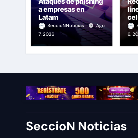
Ataques de phishing
Re
a empresas en
lín
Latam
cel
OS
SeccioNNoticias
Ago
7, 2026
6, 2
SeccioN Noticias