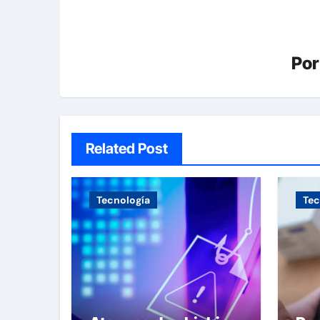
Po
Related Post
Tecnología
Tec