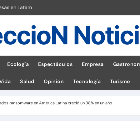
esas en Latam
 con leña
ccioN Notic
ncer de hígado
emisiones de GEI en sus operaciones
robo de celular según OSIPTEL
Ecología
Espectáculos
Empresa
Gastronom
a: guía para las familias
 Vida
Salud
Opinión
Tecnología
Turismo
stal: ¡Descarga la app de Meridianbet y gana una jugada gratis 
 inspirado en la fuerza de un volcán
ados ransomware en América Latina creció un 38% en un año
l Perú