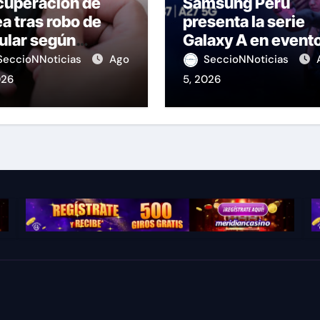
cuperación de
Samsung Perú
ea tras robo de
presenta la serie
ular según
Galaxy A en event
IPTEL
de K-Pop
SeccioNNoticias
Ago
SeccioNNoticias
026
5, 2026