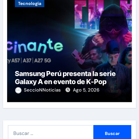
Tecnología
Samsung Perú presenta la serie
Galaxy A en evento de K-Pop
SeccioNNoticias
Ago 5, 2026
B
u