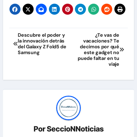
Navegación
Descubre el poder y
¿Te vas de
la innovación detrás
vacaciones? Te
de
del Galaxy Z Fold5 de
decimos por qué
Samsung
este gadget no
entradas
puede faltar en tu
viaje
Por
SeccioNNoticias