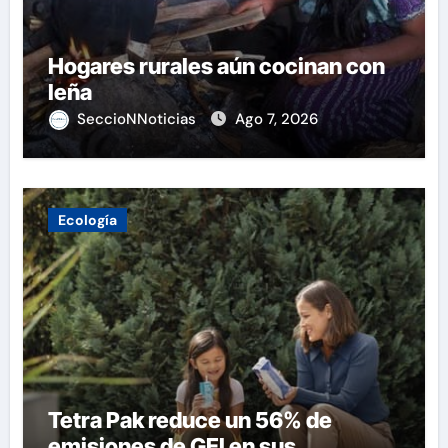
Hogares rurales aún cocinan con
leña
SeccioNNoticias
Ago 7, 2026
Ecología
Tetra Pak reduce un 56% de
emisiones de GEI en sus