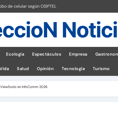
robo de celular según OSIPTEL
a: guía para las familias
ccioN Notic
stal: ¡Descarga la app de Meridianbet y gana una jugada gratis 
 inspirado en la fuerza de un volcán
entrega 1,600 equipos educativos
Ecología
Espectáculos
Empresa
Gastronom
ogía impulsa la salud materna
 Vida
Salud
Opinión
Tecnología
Turismo
las por ignorar distancias de seguridad
llega al Perú en Toulouse Lautrec
de ViewSonic en InfoComm 2026
emisiones de GEI en sus operaciones