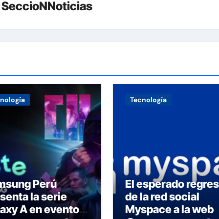
r
SeccioNNoticias
nología
Tecnología
msung Perú
El esperado regre
senta la serie
de la red social
axy A en evento
Myspace a la web