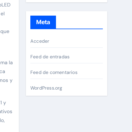
roLED
el
Meta
s que
Acceder
Feed de entradas
ema la
ica
Feed de comentarios
rnos y
WordPress.org
1 y
ativos
do,