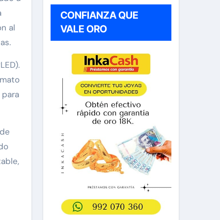
a
CONFIANZA QUE
n al
VALE ORO
as.
LED).
rmato
 para
 de
do
able,