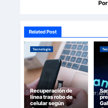
Po
Related Post
Tecnología
Tec
Recuperación de
Sa
línea tras robo de
pre
celular según
Gal