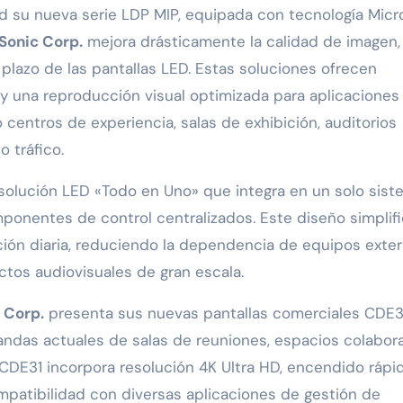
 su nueva serie LDP MIP, equipada con tecnología Mic
Sonic Corp.
mejora drásticamente la calidad de imagen, 
 plazo de las pantallas LED. Estas soluciones ofrecen
lo y una reproducción visual optimizada para aplicacione
entros de experiencia, salas de exhibición, auditorios
 tráfico.
a solución LED «Todo en Uno» que integra en un solo sist
omponentes de control centralizados. Este diseño simplif
ración diaria, reduciendo la dependencia de equipos exte
ctos audiovisuales de gran escala.
 Corp.
presenta sus nuevas pantallas comerciales CDE3
ndas actuales de salas de reuniones, espacios colabor
e CDE31 incorpora resolución 4K Ultra HD, encendido rápi
patibilidad con diversas aplicaciones de gestión de