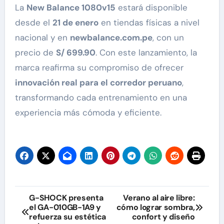
La
New Balance 1080v15
estará disponible
desde el
21 de enero
en tiendas físicas a nivel
nacional y en
newbalance.com.pe
, con un
precio de
S/ 699.90
. Con este lanzamiento, la
marca reafirma su compromiso de ofrecer
innovación real para el corredor peruano
,
transformando cada entrenamiento en una
experiencia más cómoda y eficiente.
Navegación
G-SHOCK presenta
Verano al aire libre:
el GA-010GB-1A9 y
cómo lograr sombra,
de
refuerza su estética
confort y diseño