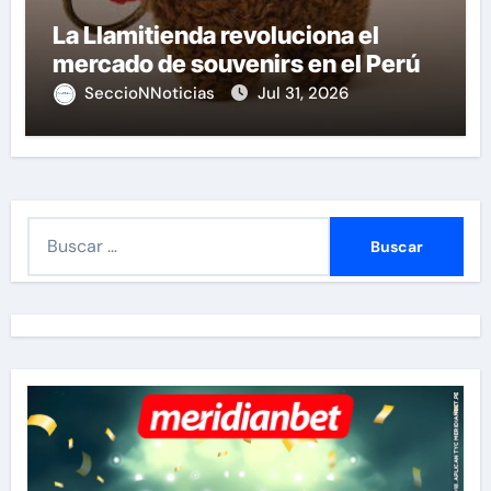
La Llamitienda revoluciona el
mercado de souvenirs en el Perú
SeccioNNoticias
Jul 31, 2026
B
u
s
c
a
r
: