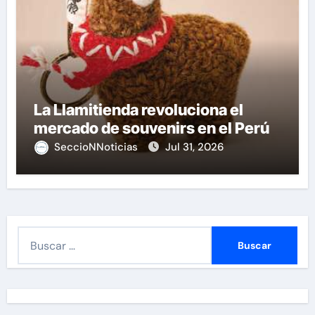
La Llamitienda revoluciona el
mercado de souvenirs en el Perú
SeccioNNoticias
Jul 31, 2026
B
u
s
c
a