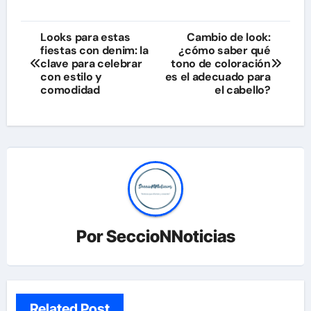
Navegación
Looks para estas
Cambio de look:
fiestas con denim: la
¿cómo saber qué
de
clave para celebrar
tono de coloración
con estilo y
es el adecuado para
entradas
comodidad
el cabello?
Por
SeccioNNoticias
Related Post