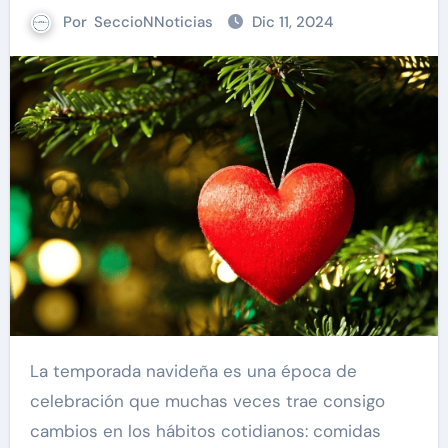
Por
SeccioNNoticias
Dic 11, 2024
La temporada navideña es una época de
celebración que muchas veces trae consigo
cambios en los hábitos cotidianos: comidas