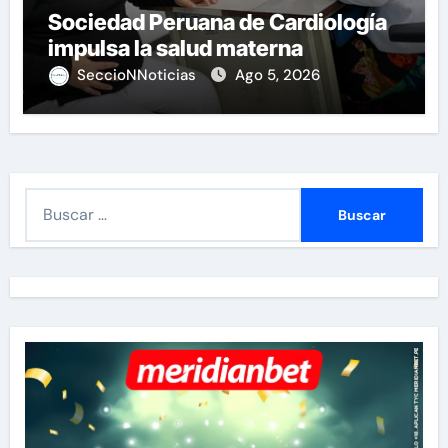
Sociedad Peruana de Cardiología
impulsa la salud materna
SeccioNNoticias
Ago 5, 2026
B
u
s
c
a
r
: