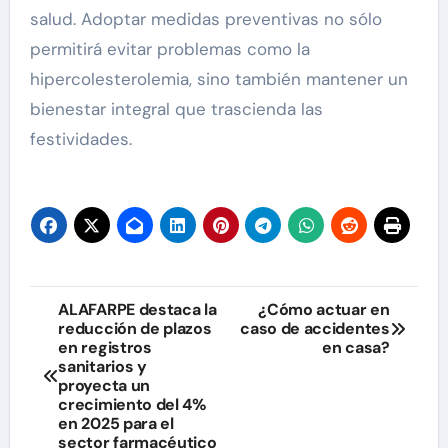
salud. Adoptar medidas preventivas no sólo
permitirá evitar problemas como la
hipercolesterolemia, sino también mantener un
bienestar integral que trascienda las
festividades.
Navegación
ALAFARPE destaca la
¿Cómo actuar en
reducción de plazos
caso de accidentes
de
en registros
en casa?
sanitarios y
entradas
proyecta un
crecimiento del 4%
en 2025 para el
sector farmacéutico