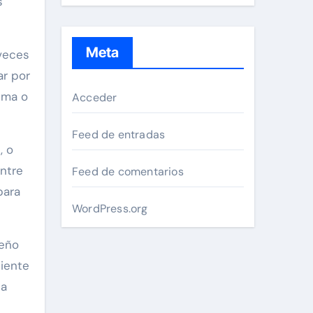
s
Meta
 veces
ar por
lma o
Acceder
Feed de entradas
, o
entre
Feed de comentarios
para
WordPress.org
deño
biente
 a