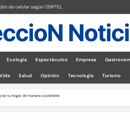
robo de celular según OSIPTEL
a: guía para las familias
ccioN Notic
stal: ¡Descarga la app de Meridianbet y gana una jugada gratis 
 inspirado en la fuerza de un volcán
entrega 1,600 equipos educativos
Ecología
Espectáculos
Empresa
Gastronom
ogía impulsa la salud materna
 Vida
Salud
Opinión
Tecnología
Turismo
las por ignorar distancias de seguridad
llega al Perú en Toulouse Lautrec
orar tu hogar de manera sostenible
emisiones de GEI en sus operaciones