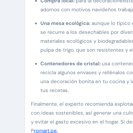
Compra local:
para la decoraciónexist
adornos con motivos navideños trabaj
Una mesa ecológica:
aunque lo típico 
se recurre a los desechables por diver
materiales ecológicos y biodegradable
pulpa de trigo, que son resistentes y e
Contenedores de cristal:
usa contened
recicla algunos envases y rellénalos co
una decoración bonita en tu cocina y 
tus recetas.
Finalmente, el experto recomienda explotar
con ideas sostenibles, así generar una cul
y evitar el gasto excesivo en el hogar. Si 
P
romart.pe.