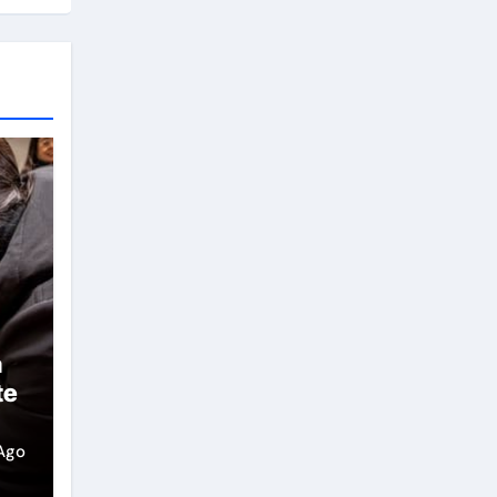
a
te
Ago