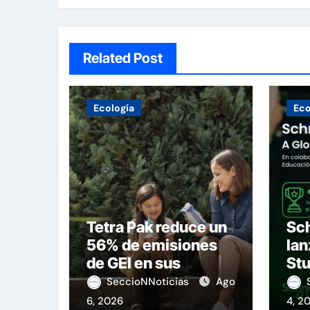
Related Post
Ecología
Eco
Tetra Pak reduce un
Sch
56% de emisiones
lan
de GEI en sus
St
operaciones
SeccioNNoticias
Ago
6, 2026
4, 2