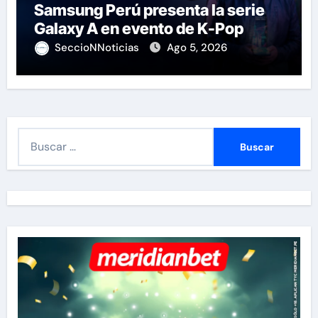
Samsung Perú presenta la serie
Galaxy A en evento de K-Pop
SeccioNNoticias
Ago 5, 2026
B
u
s
c
a
r
: