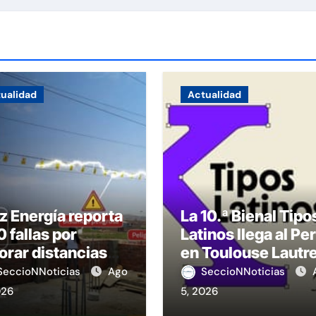
ualidad
Actualidad
z Energía reporta
La 10.ª Bienal Tipo
 fallas por
Latinos llega al Pe
orar distancias
en Toulouse Lautr
seguridad
SeccioNNoticias
Ago
SeccioNNoticias
026
5, 2026