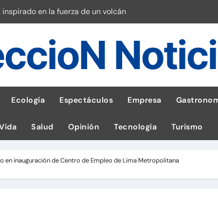
 inspirado en la fuerza de un volcán
entrega 1,600 equipos educativos
ccioN Notic
ogía impulsa la salud materna
las por ignorar distancias de seguridad
llega al Perú en Toulouse Lautrec
Ecología
Espectáculos
Empresa
Gastronom
rie Galaxy A en evento de K-Pop
 Vida
Salud
Opinión
Tecnología
Turismo
s en cáncer a nivel nacional
ed social Myspace a la web
o en inauguración de Centro de Empleo de Lima Metropolitana
stal: ¡Descarga la app de Meridianbet y gana una jugada gratis 