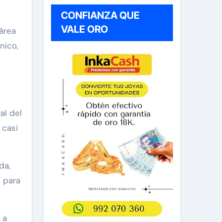
CONFIANZA QUE
VALE ORO
área
nico,
al del
 casi
da,
n para
 a