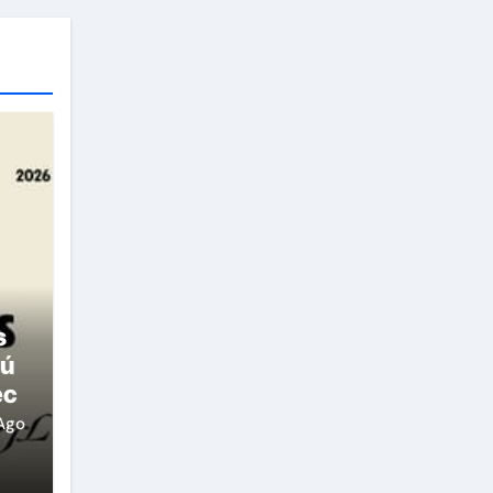
s
rú
ec
Ago