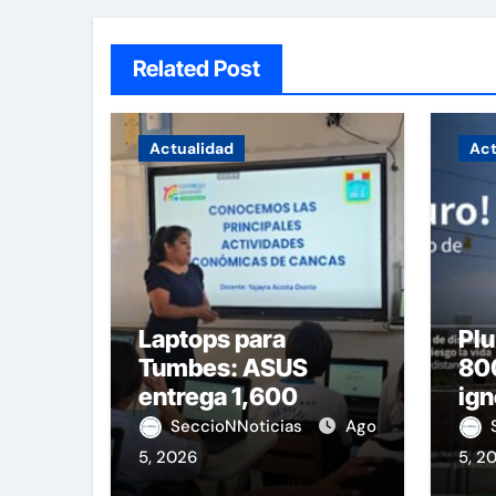
Related Post
Actualidad
Act
Laptops para
Plu
Tumbes: ASUS
800
entrega 1,600
ign
equipos educativos
de 
SeccioNNoticias
Ago
5, 2026
5, 2