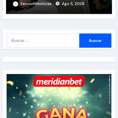
SeccioNNoticias
Ago 5, 2026
B
u
s
c
a
r
: