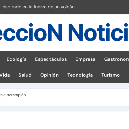
 inspirado en la fuerza de un volcán
entrega 1,600 equipos educativos
ccioN Notic
ogía impulsa la salud materna
las por ignorar distancias de seguridad
llega al Perú en Toulouse Lautrec
Ecología
Espectáculos
Empresa
Gastronom
rie Galaxy A en evento de K-Pop
s en cáncer a nivel nacional
 Vida
Salud
Opinión
Tecnología
Turismo
ed social Myspace a la web
ra el sarampión
stal: ¡Descarga la app de Meridianbet y gana una jugada gratis 