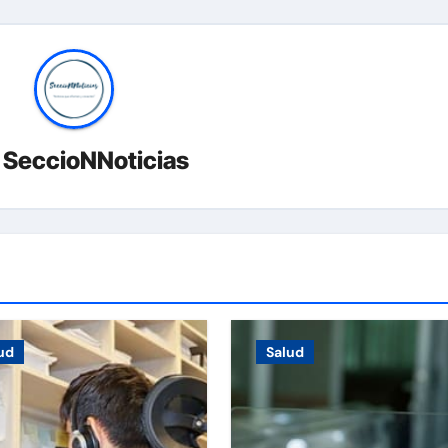
r
SeccioNNoticias
ud
Salud