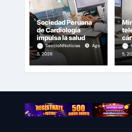
Sociedad Peruana
Min
de Cardiología
tel
impulsa la salud
cán
materna
nac
SeccioNNoticias
Ago
5, 2026
5, 2