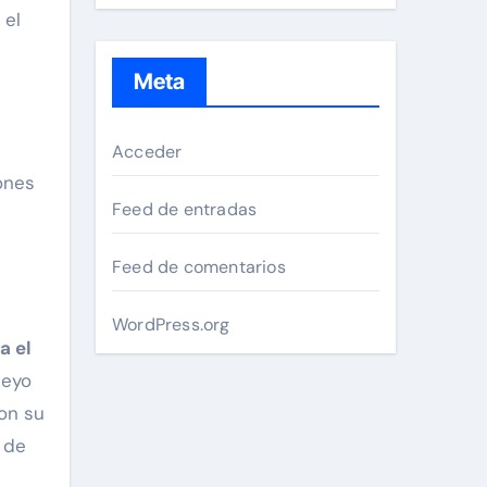
 el
Meta
Acceder
ones
Feed de entradas
Feed de comentarios
WordPress.org
a el
deyo
on su
s de