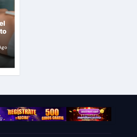
el
to
Ago