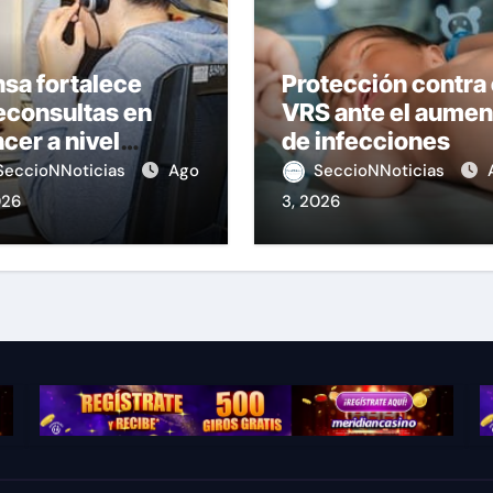
sa fortalece
Protección contra 
econsultas en
VRS ante el aumen
cer a nivel
de infecciones
ional
SeccioNNoticias
Ago
SeccioNNoticias
026
3, 2026