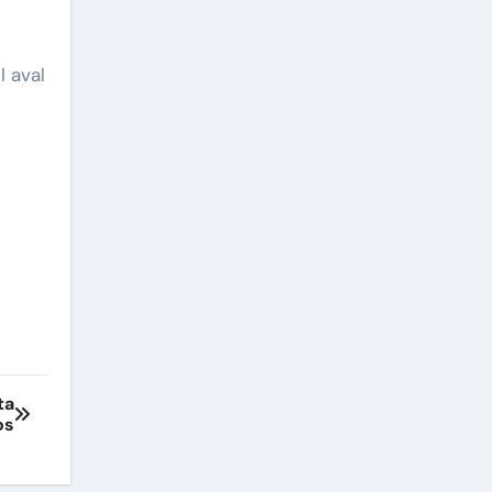
 aval
ta
os