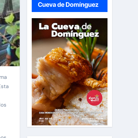
Cueva de Domínguez
Esta
s
dos
os,