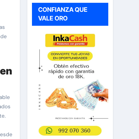
CONFIANZA QUE
VALE ORO
as
 de
 en
able
tados
te.
desde