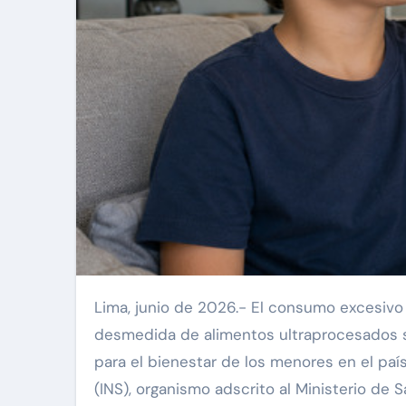
Lima, junio de 2026.- El consumo excesivo de azúcar añadido en preparaciones caseras y la ingesta
desmedida de alimentos ultraprocesados 
para el bienestar de los menores en el país
(INS), organismo adscrito al Ministerio de 