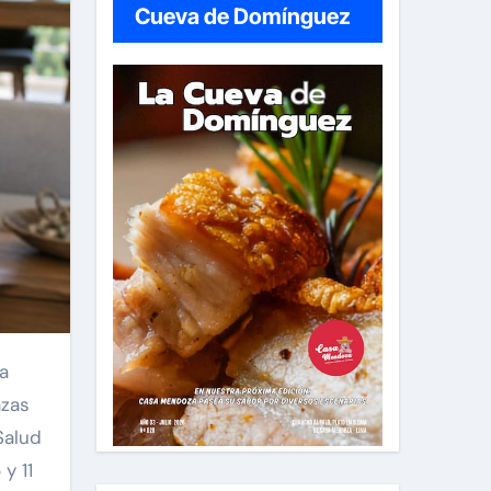
Cueva de Domínguez
azas
Salud
y 11