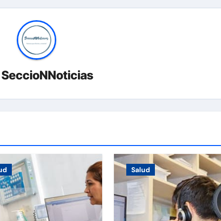
r
SeccioNNoticias
ud
Salud