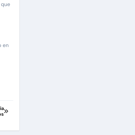
a que
o en
ia
os