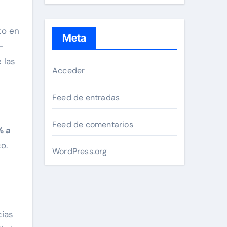
to en
Meta
–
 las
Acceder
Feed de entradas
s
Feed de comentarios
% a
o.
WordPress.org
cias