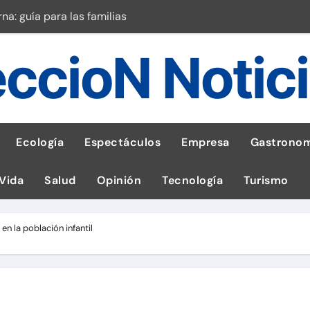
a: guía para las familias
stal: ¡Descarga la app de Meridianbet y gana una jugada gratis 
ccioN Notic
 inspirado en la fuerza de un volcán
entrega 1,600 equipos educativos
ogía impulsa la salud materna
Ecología
Espectáculos
Empresa
Gastronom
las por ignorar distancias de seguridad
 Vida
Salud
Opinión
Tecnología
Turismo
llega al Perú en Toulouse Lautrec
rie Galaxy A en evento de K-Pop
en la población infantil
robo de celular según OSIPTEL