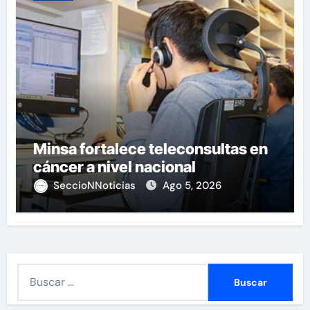
Minsa fortalece teleconsultas en
cáncer a nivel nacional
SeccioNNoticias
Ago 5, 2026
B
u