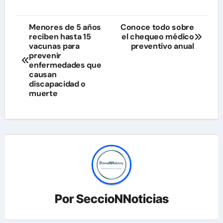
Navegación
Menores de 5 años
Conoce todo sobre
reciben hasta 15
el chequeo médico
de
vacunas para
preventivo anual
prevenir
entradas
enfermedades que
causan
discapacidad o
muerte
Por
SeccioNNoticias