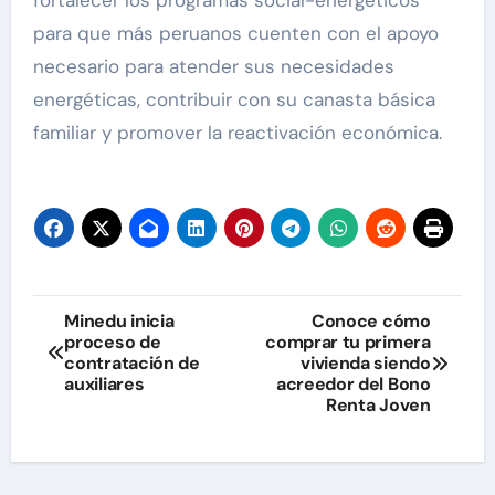
fortalecer los programas social-energéticos
para que más peruanos cuenten con el apoyo
necesario para atender sus necesidades
energéticas, contribuir con su canasta básica
familiar y promover la reactivación económica.
Navegación
Minedu inicia
Conoce cómo
proceso de
comprar tu primera
de
contratación de
vivienda siendo
auxiliares
acreedor del Bono
entradas
Renta Joven