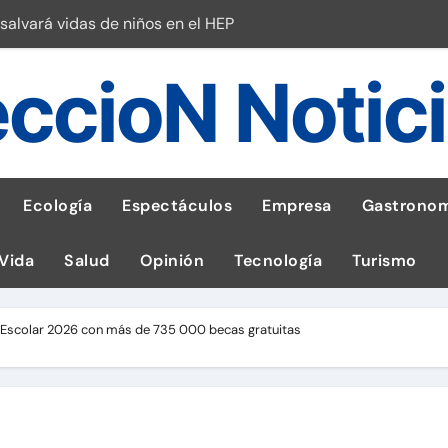
salvará vidas de niños en el HEP
l Perú
ccioN Notic
esas en Latam
 con leña
ncer de hígado
Ecología
Espectáculos
Empresa
Gastronom
emisiones de GEI en sus operaciones
 Vida
Salud
Opinión
Tecnología
Turismo
robo de celular según OSIPTEL
a: guía para las familias
o Escolar 2026 con más de 735 000 becas gratuitas
tistas peruanos del IPD