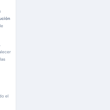
s
ución
de
,
alecer
las
do el