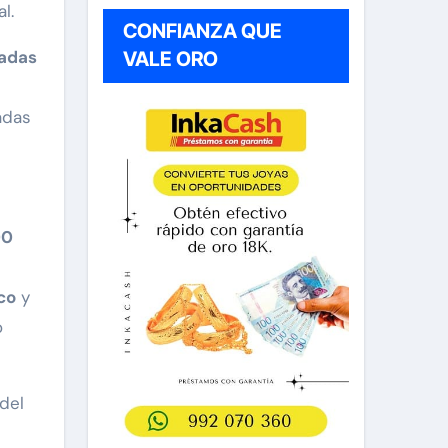
l.
CONFIANZA QUE
zadas
VALE ORO
adas
00
co
y
o
del