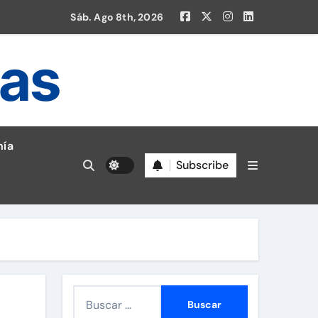
Sáb. Ago 8th, 2026
ias
ía
Subscribe
B
u