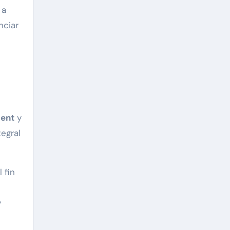
 a
nciar
ment
y
tegral
 fin
y