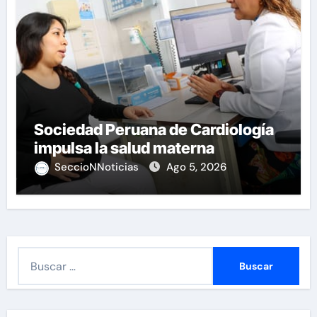
Sociedad Peruana de Cardiología
impulsa la salud materna
SeccioNNoticias
Ago 5, 2026
B
u
s
c