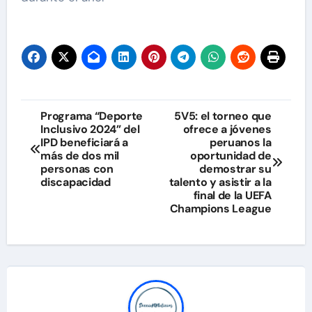
Navegación
Programa “Deporte
5V5: el torneo que
Inclusivo 2024” del
ofrece a jóvenes
de
IPD beneficiará a
peruanos la
más de dos mil
oportunidad de
entradas
personas con
demostrar su
discapacidad
talento y asistir a la
final de la UEFA
Champions League