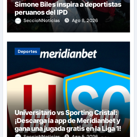
Simone Biles inspira a deportistas
peruanos del IPD
SeccioNNoticias
Ago 8, 2026
Deportes
Universitario vs Sporting Cristal:
¡Descarga la app de Meridianbet y
gana una jugada gratis en la Liga 1!
SeccioNNoticias
Ago 5, 2026